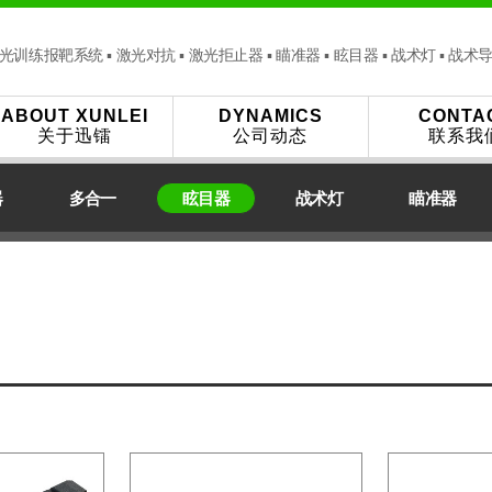
光训练报靶系统 ▪ 激光对抗 ▪ 激光拒止器 ▪ 瞄准器 ▪ 眩目器 ▪ 战术灯 ▪ 战术
ABOUT XUNLEI
DYNAMICS
CONTA
关于迅镭
公司动态
联系我
器
多合一
眩目器
战术灯
瞄准器